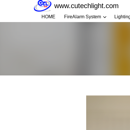
Skip
www.cutechlight.com
to
HOME
FireAlarm System
Lightin
content