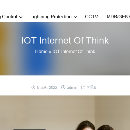
g Control
Lightning Protection
CCTV
MDB/GEN
IOT Internet Of Think
Home
»
IOT Internet Of Think
5 ม.ค. 2022
admin
ทั่วไป