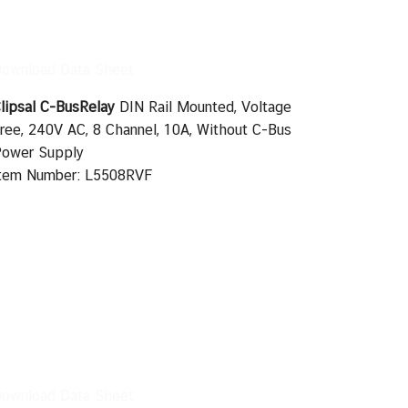
ownload Data Sheet
lipsal C-BusRelay
DIN Rail Mounted, Voltage
ree, 240V AC, 8 Channel, 10A, Without C-Bus
ower Supply
tem Number: L5508RVF
ownload Data Sheet